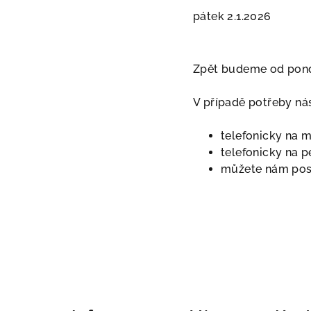
pátek 2.1.2026
Zpět budeme od pondě
V případě potřeby ná
telefonicky na m
telefonicky na 
můžete nám po
Z
á