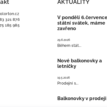
akt
AKTUALITY
olorton.cz
V pondělí 6.července
83 321 876
státní svátek, máme
75 185 985
zavřeno
29.6.2026
Během stát...
Nové balkonovky a
letničky
19.5.2026
Prodejní s...
Balkonovky v prodeji