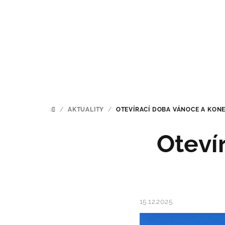
Přejít
na
obsah
/
AKTUALITY
/
OTEVÍRACÍ DOBA VÁNOCE A KON
DOMŮ
Oteví
15.12.2025