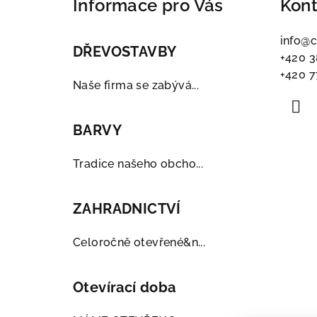
Informace pro Vás
Kont
p
a
info
@
c
DŘEVOSTAVBY
+420 3
t
+420 7
í
Naše firma se zabývá...
BARVY
Tradice našeho obcho...
ZAHRADNICTVÍ
Celoročně otevřené&n...
Otevírací doba