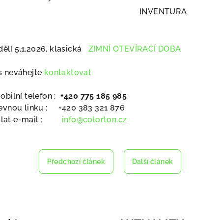
INVENTURA
lí 5.1.2026, klasická
ZIMNÍ OTEVÍRACÍ DOBA
s neváhejte
kontaktovat
obilní telefon :
+420 775 185 985
pevnou linku : +420 383 321 876
slat e-mail :
info@colorton.cz
Předchozí článek
Další článek