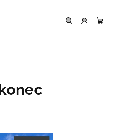
Hledat
Přihlášení
Nákupní
košík
 konec