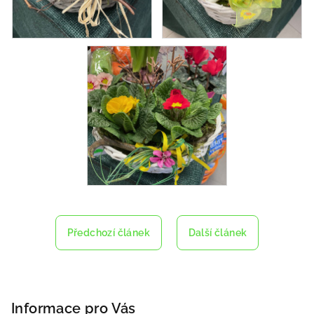
Předchozí článek
Další článek
Z
á
p
Informace pro Vás