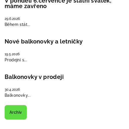
V pondělí 6.července je státní svátek,
máme zavřeno
29.6.2026
Během stát...
Nové balkonovky a letničky
19.5.2026
Prodejní s...
Balkonovky v prodeji
30.4.2026
Balkonovky...
Archiv