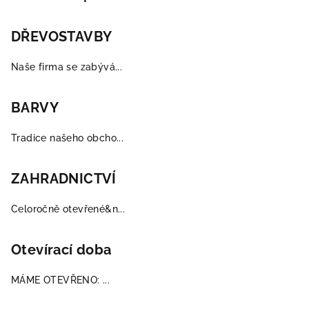
a
t
DŘEVOSTAVBY
í
Naše firma se zabývá...
BARVY
Tradice našeho obcho...
ZAHRADNICTVÍ
Celoročně otevřené&n...
Otevírací doba
MÁME OTEVŘENO: ...