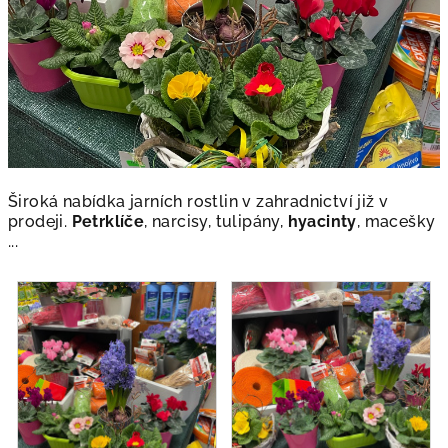
Široká nabídka jarních rostlin v zahradnictví již v
prodeji.
Petrklíče
, narcisy, tulipány,
hyacinty
, macešky
...