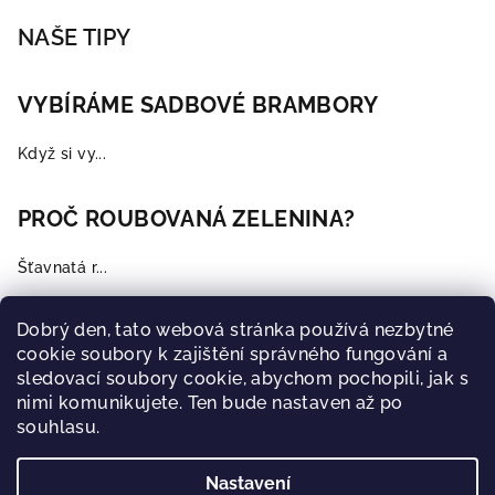
NAŠE TIPY
VYBÍRÁME SADBOVÉ BRAMBORY
Když si vy...
PROČ ROUBOVANÁ ZELENINA?
Šťavnatá r...
Dobrý den, tato webová stránka používá nezbytné
MUŠKÁT ZONALE
cookie soubory k zajištění správného fungování a
sledovací soubory cookie, abychom pochopili, jak s
Všichni je...
nimi komunikujete. Ten bude nastaven až po
souhlasu.
Archiv
Nastavení