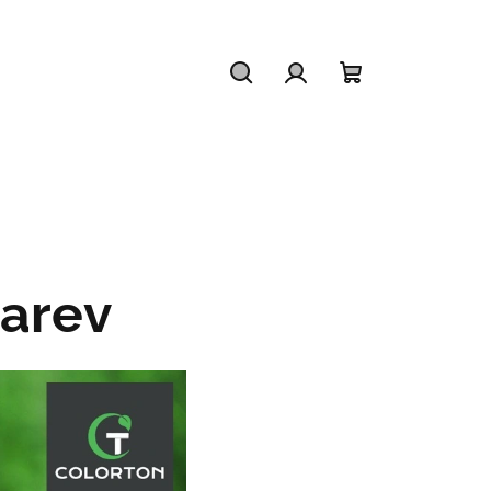
Hledat
Přihlášení
Nákupní
košík
barev