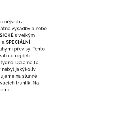
benějších a
tatné výsadby a nebo
ASICKÉ
s velkým
y a
SPECIÁLNÍ
ouhými převisy. Tento
ali co nejdéle
u týdně. Děláme to
 nebyl jakýkoliv
azujeme na slunné
acích truhlík. Na
žemi.