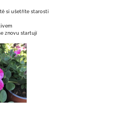
 si ušetříte starosti
ojivem
se znovu startují