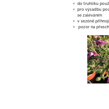
do truhlíku použ
pro výsadbu použ
se zaléváním
v sezóně přihno
pozor na přeschn