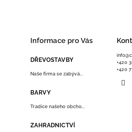
Z
á
Informace pro Vás
Kont
p
a
info
@
c
DŘEVOSTAVBY
+420 3
t
+420 7
í
Naše firma se zabývá...
BARVY
Tradice našeho obcho...
ZAHRADNICTVÍ