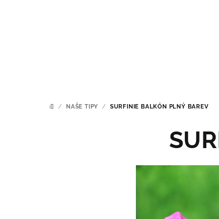
Přejít
na
obsah
/
NAŠE TIPY
/
SURFINIE BALKÓN PLNÝ BAREV
DOMŮ
SURF