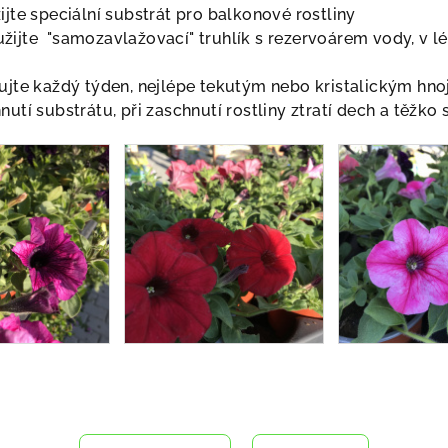
ijte speciální substrát pro balkonové rostliny
ijte "samozavlažovací" truhlík s rezervoárem vody, v létě
jujte každý týden, nejlépe tekutým nebo kristalickým hn
utí substrátu, při zaschnutí rostliny ztratí dech a těžko 