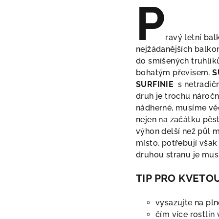
P
ravý letní ba
nejžádanějších balk
do smíšených truhlík
bohatým převisem,
S
SURFINIE
s netradičn
druh je trochu náročn
nádherné, musíme vědě
nejen na začátku pěst
výhon delší než půl m
místo, potřebují vša
druhou stranu je mus
TIP PRO KVETO
vysazujte na pln
čím více rostlin 