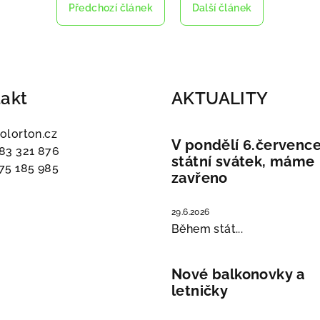
Předchozí článek
Další článek
akt
AKTUALITY
olorton.cz
V pondělí 6.července
83 321 876
státní svátek, máme
75 185 985
zavřeno
29.6.2026
Během stát...
Nové balkonovky a
letničky