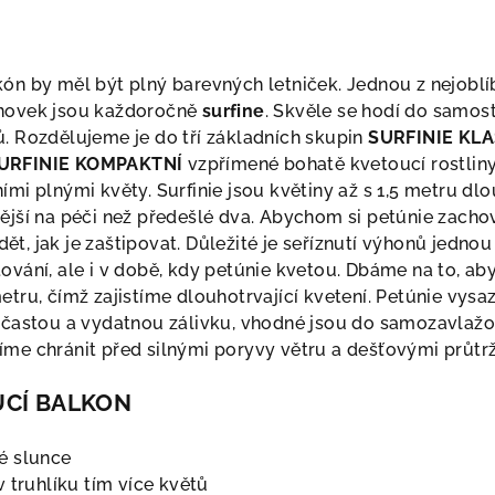
lkón by měl být plný barevných letniček. Jednou z nejoblí
onovek jsou každoročně
surfine
. Skvěle se hodí do samos
ů. Rozdělujeme je do tří základních skupin
SURFINIE KL
URFINIE KOMPAKTNÍ
vzpřímené bohatě kvetoucí rostlin
ími plnými květy.
Surfinie jsou květiny až s 1,5 metru dl
ější na péči než předešlé dva. Abychom si petúnie zachov
t, jak je zaštipovat. Důležité je seříznutí výhonů jedno
ování, ale i v době, kdy petúnie kvetou. Dbáme na to, aby
etru, čímž zajistíme dlouhotrvající kvetení. Petúnie vys
k častou a vydatnou zálivku, vhodné jsou do samozavlažov
íme chránit před silnými poryvy větru a dešťovými průtr
UCÍ BALKON
é slunce
v truhlíku tím více květů