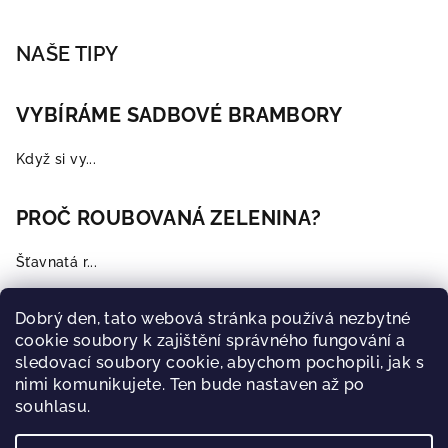
NAŠE TIPY
VYBÍRÁME SADBOVÉ BRAMBORY
Když si vy...
PROČ ROUBOVANÁ ZELENINA?
Šťavnatá r...
MUŠKÁT ZONALE
Dobrý den, tato webová stránka používá nezbytné
cookie soubory k zajištění správného fungování a
sledovací soubory cookie, abychom pochopili, jak s
Všichni je...
nimi komunikujete. Ten bude nastaven až po
souhlasu.
Archiv