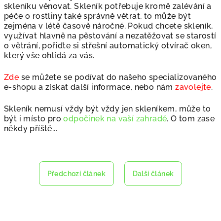
skleníku věnovat. Skleník potřebuje kromě zalévání a
péče o rostliny také správně větrat, to může být
zejména v létě časově náročné. Pokud chcete skleník,
využívat hlavně na pěstování a nezatěžovat se starostí
o větrání, pořiďte si střešní automatický otvírač oken
,
který vše ohlídá za vás.
Zde
se můžete se podívat do našeho specializovaného
e-shopu a získat další informace, nebo nám
zavolejte
.
Skleník nemusí vždy být vždy jen skleníkem, může to
být i místo pro
odpočinek na vaší zahradě
. O tom zase
někdy příště...
Předchozí článek
Další článek
Z
á