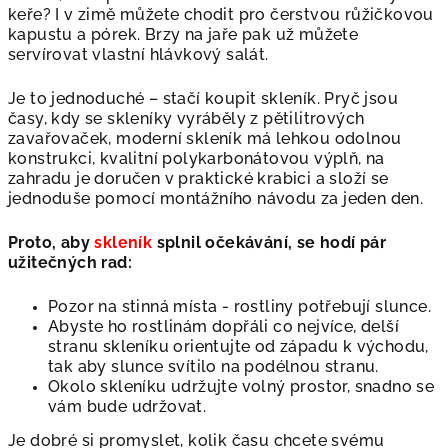
keře? I v zimě můžete chodit pro čerstvou růžičkovou
kapustu a pórek. Brzy na jaře pak už můžete
servírovat vlastní hlávkový salát.
Je to jednoduché – stačí koupit skleník. Pryč jsou
časy, kdy se skleníky vyráběly z pětilitrových
zavařovaček, moderní skleník má lehkou odolnou
konstrukci, kvalitní polykarbonátovou výplň, na
zahradu je doručen v praktické krabici a složí se
jednoduše pomocí montážního návodu za jeden den.
Proto, aby
skleník
splnil očekávání, se hodí pár
užitečných rad:
Pozor na stinná místa - rostliny potřebují slunce.
Abyste ho rostlinám dopřáli co nejvíce, delší
stranu skleníku orientujte od západu k východu,
tak aby slunce svítilo na podélnou stranu.
Okolo skleníku udržujte volný prostor, snadno se
vám bude udržovat.
Je dobré si promyslet, kolik času chcete svému