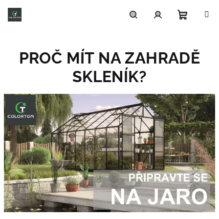
Přejít
na
obsah
Nákupn
Hledat
Přihlášení
PROČ MÍT NA ZAHRADĚ
košík
SKLENÍK?