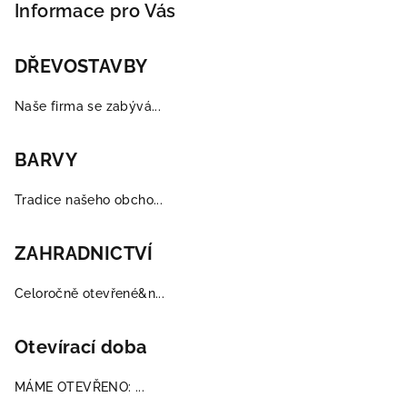
p
Informace pro Vás
a
t
DŘEVOSTAVBY
í
Naše firma se zabývá...
BARVY
Tradice našeho obcho...
ZAHRADNICTVÍ
Celoročně otevřené&n...
Otevírací doba
MÁME OTEVŘENO: ...